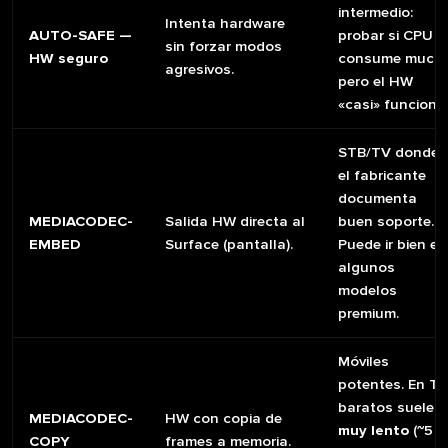
intermedio:
Intenta hardware
AUTO-SAFE —
probar si CPU
sin forzar modos
HW seguro
consume much
agresivos.
pero el HW
«casi» funciona
STB/TV donde
el fabricante
documenta
MEDIACODEC-
Salida HW directa al
buen soporte.
EMBED
Surface (pantalla).
Puede ir bien en
algunos
modelos
premium.
Móviles
potentes. En T
baratos suele ir
MEDIACODEC-
HW con copia de
muy lento
(~5
COPY
frames a memoria.