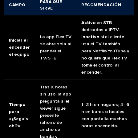
PARA QUÉ
CAMPO
RECOMENDACIÓN
SIRVE
Activo
en STB
dedicados a IPTV.
La app Flex TV
Inactivo
si el cliente
Iniciar al
se abre sola al
usa el TV también
encender
prender el
para Netflix/YouTube y
el equipo
TV/STB.
no quiere que Flex TV
tome el control al
encender.
Tras X horas
sin uso, la app
pregunta si el
Tiempo
1–3 h en hogares; 4–6
viewer sigue
para
h en bares o locales
presente
«¿Seguís
con pantalla muchas
(ahorro de
ahí?»
horas encendida.
ancho de
banda y