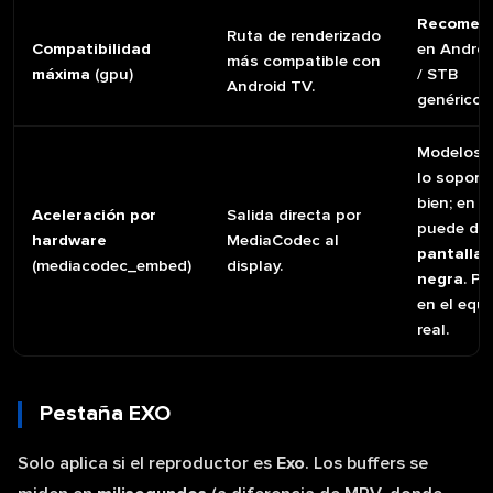
Recomen
Ruta de renderizado
Compatibilidad
en Androi
más compatible con
máxima
(gpu)
/ STB
Android TV.
genéricos
Modelos 
lo soport
bien; en o
Aceleración por
Salida directa por
puede da
hardware
MediaCodec al
pantalla
(mediacodec_embed)
display.
negra
. Pr
en el equ
real.
Pestaña EXO
Solo aplica si el reproductor es
Exo
. Los buffers se