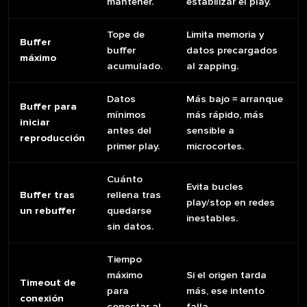
mantener.
estabilizar el play.
Tope de
Limita memoria y
Buffer
buffer
datos precargados
máximo
acumulado.
al zapping.
Datos
Más bajo = arranque
Buffer para
mínimos
más rápido, más
iniciar
antes del
sensible a
reproducción
primer play.
microcortes.
Cuánto
Evita bucles
Buffer tras
rellena tras
play/stop en redes
un rebuffer
quedarse
inestables.
sin datos.
Tiempo
máximo
Si el origen tarda
Timeout de
para
más, ese intento
conexión
conectar al
falla.