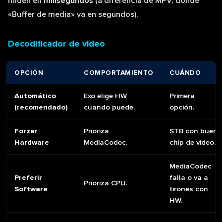
miden en
milisegundos
(a diferencia de MPV, donde
«Buffer de media» va en segundos).
Decodificador de video
OPCIÓN
COMPORTAMIENTO
CUÁNDO
Automático
Exo elige HW
Primera
(recomendado)
cuando puede.
opción.
Forzar
Prioriza
STB con buen
Hardware
MediaCodec.
chip de video.
MediaCodec
Preferir
falla o va a
Prioriza CPU.
Software
tirones con
HW.