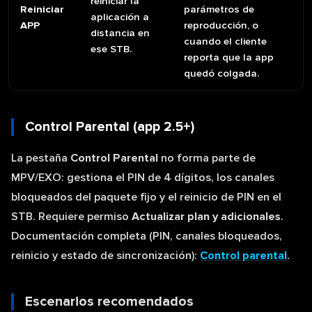
reiniciar la
Reiniciar
parámetros de
aplicación a
APP
reproducción, o
distancia en
cuando el cliente
ese STB.
reporta que la app
quedó colgada.
Control Parental (app 2.5+)
La pestaña
Control Parental
no forma parte de
MPV/EXO: gestiona el PIN de 4 dígitos, los canales
bloqueados del paquete fijo y el reinicio de PIN en el
STB. Requiere permiso
Actualizar plan y adicionales
.
Documentación completa (PIN, canales bloqueados,
reinicio y estado de sincronización):
Control parental
.
Escenarios recomendados