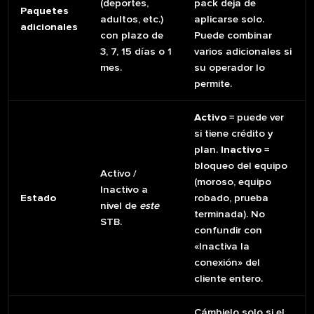
(deportes,
pack deja de
Paquetes
adultos, etc.)
aplicarse solo.
adicionales
con plazo de
Puede combinar
3, 7, 15 días o 1
varios adicionales si
mes.
su operador lo
permite.
Activo
= puede ver
si tiene crédito y
plan.
Inactivo
=
bloqueo del equipo
Activo /
(moroso, equipo
Inactivo a
Estado
robado, prueba
nivel de
este
terminada). No
STB.
confundir con
«Inactiva la
conexión» del
cliente entero.
Cámbielo solo si el