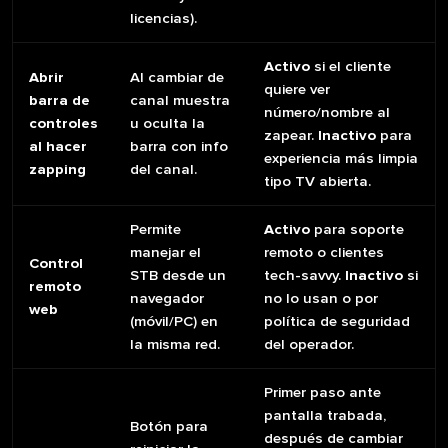
licencias).
Activo
si el cliente
Abrir
Al cambiar de
quiere ver
barra de
canal muestra
número/nombre al
controles
u oculta la
zapear.
Inactivo
para
al hacer
barra con info
experiencia más limpia
zapping
del canal.
tipo TV abierta.
Permite
Activo
para soporte
manejar el
remoto o clientes
Control
STB desde un
tech-savvy.
Inactivo
si
remoto
navegador
no lo usan o por
web
(móvil/PC) en
política de seguridad
la misma red.
del operador.
Primer paso ante
pantalla trabada,
Botón para
después de cambiar