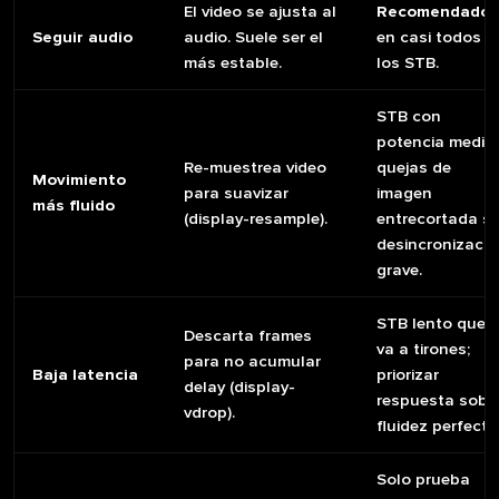
El video se ajusta al
Recomendado
Seguir audio
audio. Suele ser el
en casi todos
más estable.
los STB.
STB con
potencia media 
Re-muestrea video
quejas de
Movimiento
para suavizar
imagen
más fluido
(display-resample).
entrecortada si
desincronizació
grave.
STB lento que
Descarta frames
va a tirones;
para no acumular
Baja latencia
priorizar
delay (display-
respuesta sobr
vdrop).
fluidez perfecta
Solo prueba