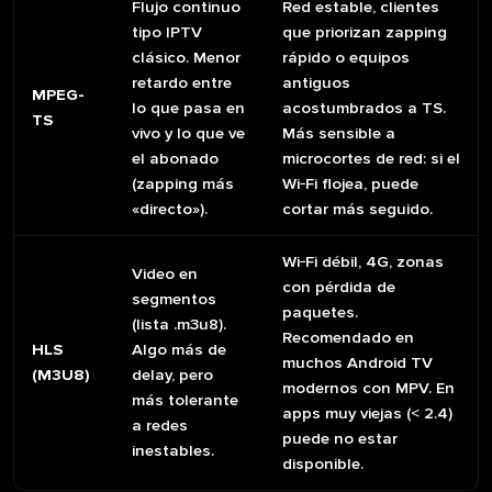
Flujo continuo
Red estable, clientes
tipo IPTV
que priorizan zapping
clásico. Menor
rápido o equipos
retardo entre
antiguos
MPEG-
lo que pasa en
acostumbrados a TS.
TS
vivo y lo que ve
Más sensible a
el abonado
microcortes de red: si el
(zapping más
Wi‑Fi flojea, puede
«directo»).
cortar más seguido.
Wi‑Fi débil, 4G, zonas
Video en
con pérdida de
segmentos
paquetes.
(lista .m3u8).
Recomendado en
HLS
Algo más de
muchos Android TV
(M3U8)
delay, pero
modernos con MPV. En
más tolerante
apps muy viejas (< 2.4)
a redes
puede no estar
inestables.
disponible.