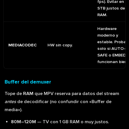
fps). Evitar en
STB justos de
RAM.
Hardware
moderno y
estable. Probar
MEDIACODEC
HW sin copy.
solo si AUTO-
SAFE o EMBED
funcionan bien.
Buffer del demuxer
Tope de
RAM
que MPV reserva para datos del stream
antes
de decodificar (no confundir con «Buffer de
media»).
80M–120M
— TV con 1 GB RAM o muy justos.