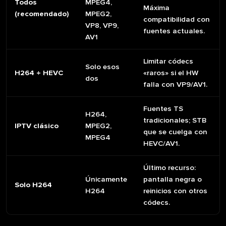
Todos
MPEG4,
Máxima
(recomendado)
MPEG2,
compatibilidad con
VP8, VP9,
fuentes actuales.
AV1
Limitar códecs
Solo esos
H264 + HEVC
«raros» si el HW
dos
falla con VP9/AV1.
Fuentes TS
H264,
tradicionales; STB
IPTV clásico
MPEG2,
que se cuelga con
MPEG4
HEVC/AV1.
Último recurso:
Únicamente
pantalla negra o
Solo H264
H264
reinicios con otros
códecs.