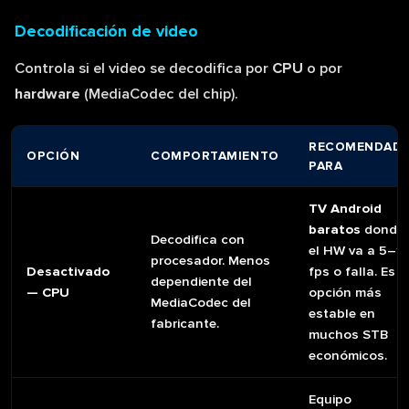
Decodificación de video
Controla si el video se decodifica por
CPU
o por
hardware
(MediaCodec del chip).
RECOMENDAD
OPCIÓN
COMPORTAMIENTO
PARA
TV Android
baratos
donde
Decodifica con
el HW va a 5–1
procesador. Menos
Desactivado
fps o falla. Es l
dependiente del
— CPU
opción más
MediaCodec del
estable en
fabricante.
muchos STB
económicos.
Equipo